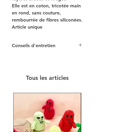
Elle est en coton, tricotée main
en rond, sans couture,
rembourrée de fibres siliconées.
Article unique
Conseils d'entretien
Personnage lavable en machine
à 30°. Séché à plat, il
retrouvera sa forme initiale.
Tous les articles
Ne pas passer au sèche-linge !