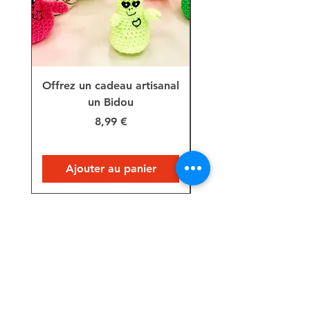
Offrez un cadeau artisanal
Décoration, Rain
un Bidou
lapin rayé tricoté 
Prix
8,99 €
Ajouter au panier
Suivez-moi sur les réseaux !