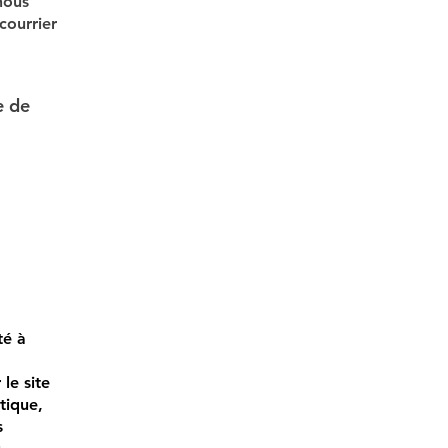
 nous
courrier
e de
té à
 le site
tique,
s