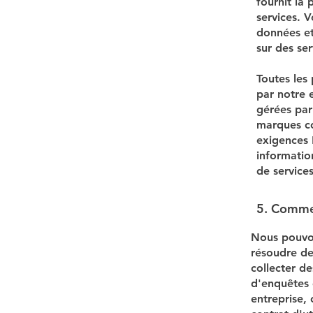
fournit la
services. 
données et
sur des ser
Toutes les
par notre 
gérées par 
marques co
exigences 
informatio
de services
5. Commen
Nous pouvon
résoudre de
collecter d
d'enquêtes 
entreprise, 