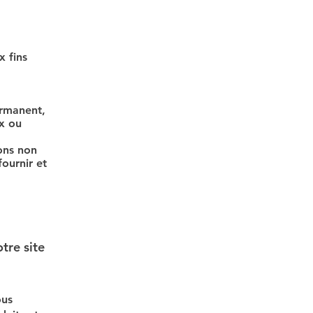
x fins
ermanent,
ux ou
ons non
ournir et
tre site
ous