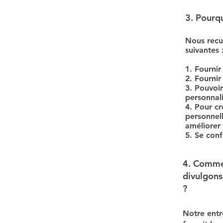
3. Pourqu
Nous recue
suivantes 
1. Fournir
2. Fournir
3. Pouvoir
personnali
4. Pour cr
personnell
améliorer 
5. Se conf
4. Commen
divulgons
?
​Notre ent