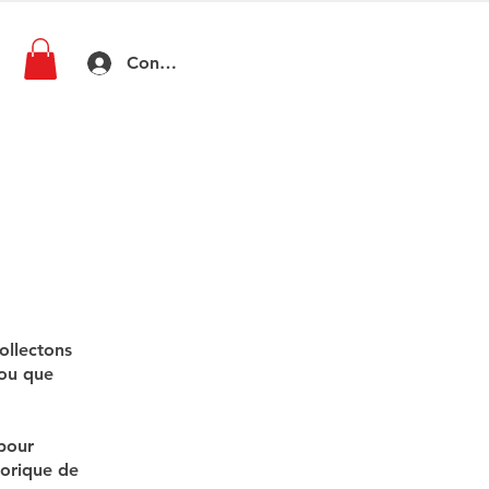
Connexion
ollectons
 ou que
 pour
storique de