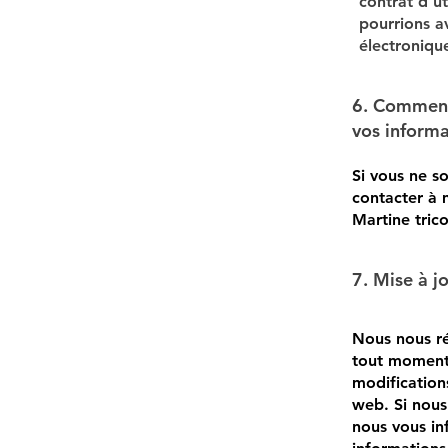
contrat d'ut
pourrions a
électroniqu
6. Comment 
vos informa
Si vous ne s
contacter à
Martine tric
7. Mise à jo
Nous nous ré
tout moment,
modifications
web. Si nous
nous vous in