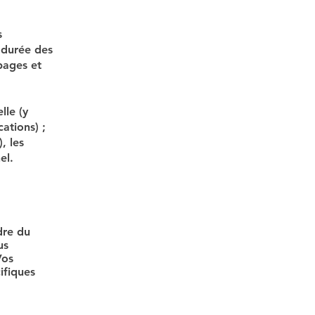
s
 durée des
 pages et
lle (y
ations) ;
, les
el.
dre du
us
Vos
ifiques