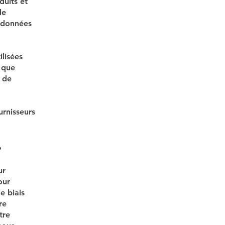
duits et
de
s données
lisées
s que
t de
urnisseurs
?
ur
our
e biais
re
tre