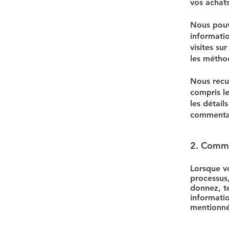
vos achats
Nous pouvo
informati
visites su
les méthod
Nous recue
compris le
les détail
commentair
2. Comme
Lorsque vo
processus,
donnez, te
informatio
mentionné