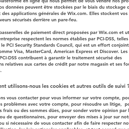
 plateforme en ligne qui nous permet de vous vendre nos pro
Vos données peuvent être stockées par le biais du stockage 
 des applications générales de Wix.com. Elles stockent vo
veurs sécurisés derrière un pare-feu.
 passerelles de paiement direct proposées par Wix.com et uti
entreprise respectent les normes établies par PCI-DSS, telle
le PCI Security Standards Council, qui est un effort conjoin
mme Visa, MasterCard, American Express et Discover. Les
PCI-DSS contribuent à garantir le traitement sécurisé des
ns relatives aux cartes de crédit par notre magasin et ses fo
.
t utilisons-nous les cookies et autres outils de suivi 
s vous contacter pour vous informer sur votre compte, po
s problèmes avec votre compte, pour résoudre un litige, p
es frais ou des sommes dûes, pour sonder votre opinion par l
ou de questionnaires, pour envoyer des mises à jour sur not
ou si nécessaire de vous contacter afin de faire respecter no