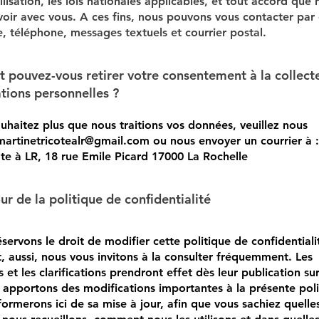
ilisation, les lois nationales applicables, et tout accord que
voir avec vous. A ces fins, nous pouvons vous contacter par 
e, téléphone, messages textuels et courrier postal.
pouvez-vous retirer votre consentement à la collect
tions personnelles ?
ouhaitez plus que nous traitions vos données, veuillez nous
martinetricotealr@gmail.com
ou nous envoyer un courrier à :
ote à LR, 18 rue Emile Picard 17000 La Rochelle
ur de la politique de confidentialité
servons le droit de modifier cette politique de confidentiali
 aussi, nous vous invitons à la consulter fréquemment. Les
 et les clarifications prendront effet dès leur publication sur
 apportons des modifications importantes à la présente poli
formerons ici de sa mise à jour, afin que vous sachiez quelle