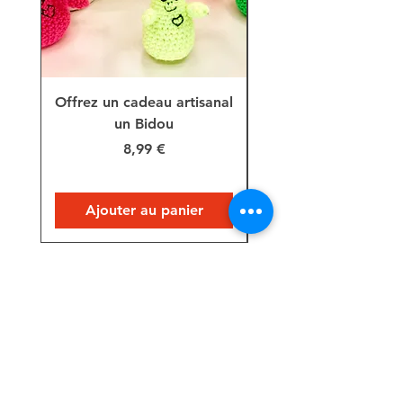
Offrez un cadeau artisanal
Décoration, Rain
un Bidou
lapin rayé tricoté 
Prix
8,99 €
Ajouter au panier
Suivez-moi sur les réseaux !