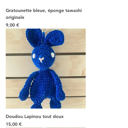
Gratounette bleue, éponge tawashi
originale
Prix
9,00 €
Doudou Lapinou tout doux
Prix
15,00 €