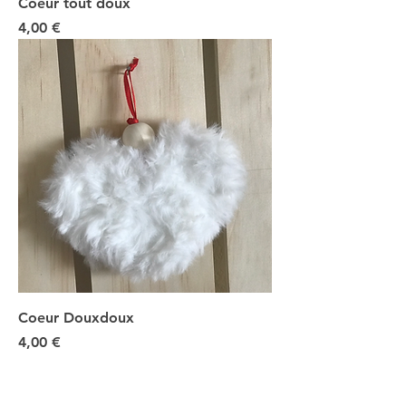
Coeur tout doux
Prix
4,00 €
Coeur Douxdoux
Prix
4,00 €